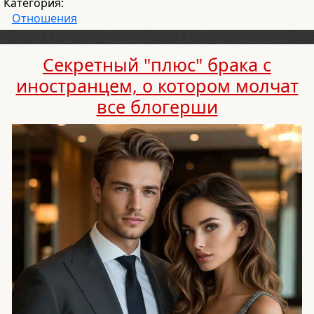
Категория:
Отношения
Секретный "плюс" брака с
иностранцем, о котором молчат
все блогерши