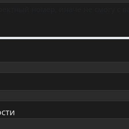
ектный номер, иначе не смогу с ва
ости