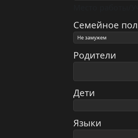
Место работы/У
Семейное по
Родители
Дети
Языки