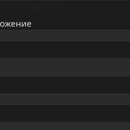
чебы/Не работаю
ложение