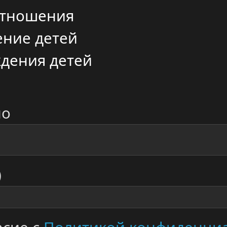
отношения
ение детей
ждения детей
но
)