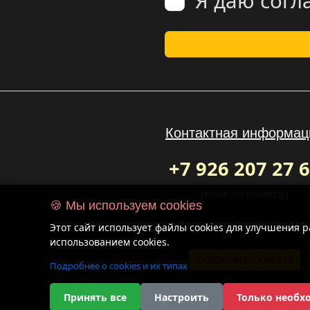
Я даю согл
Контактная информац
+7 926 207 27 
(клик по номеру)
🍪 Мы используем cookies
или предварительно заполни
Этот сайт использует файлы cookies для улучшения 
использованием cookies.
ЗАПОЛНИТЬ АНКЕТУ
Подробнее о cookies и их типах
Принять все
Настроить
Только необх