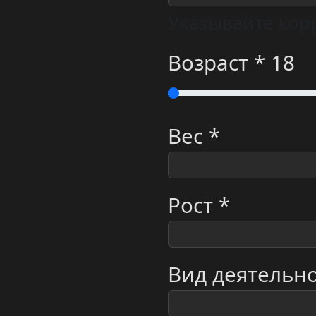
Указывайте корр
Возраст *
18
Вес *
Рост *
Вид деятельн