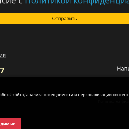
асие с
Политикой конфиденци
Отправить
ия
67
Нап
те анкету
работы сайта, анализа посещаемости и персонализации контент
Политика конфид
одимые